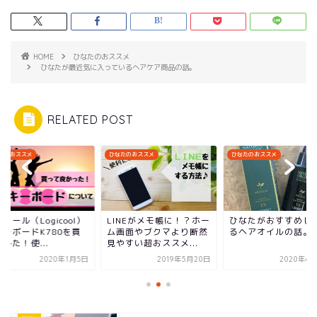
HOME
ひなたのおススメ
ひなたが最近気に入っているヘアケア商品の話。
RELATED POST
たのおススメ
ひなたのおススメ
ひなたのおススメ
クール（Logicool）
LINEがメモ帳に！？ホー
ひなたがおすすめし
キーボードK780を買
ム画面やブクマより断然
るヘアオイルの話。
みた！使...
見やすい超おススメ...
2020年1月5日
2019年5月20日
2020年6