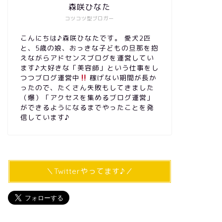
森咲ひなた
コツコツ型ブロガー
こんにちは♪森咲ひなたです。 愛犬2匹
と、5歳の娘、おっきな子どもの旦那を抱
えながらアドセンスブログを運営してい
ます♪大好きな「美容師」という仕事をし
つつブログ運営中
稼げない期間が長か
ったので、たくさん失敗もしてきました
（爆）「アクセスを集めるブログ運営」
ができるようになるまでやったことを発
信しています♪
＼Twitterやってます♪／