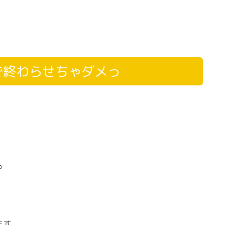
で終わらせちゃダメっ
ら
ます。